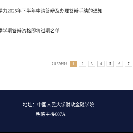
学力2025年下半年申请答辩及办理答辩手续的通知
年秋季学期答辩资格即将过期名单
（共326条）
1
2
3
4
5
6
7
地址：中国人民大学财政金融学院
明德主楼607A